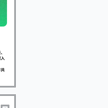
景、
深入
方共