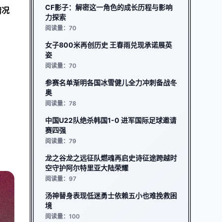
CF影子：解密这一角色的成长历程与影响
情况
力探索
阅读量：70
女子800米再创历史 王春雨兑现承诺展英
姿
阅读量：70
参赛名单渐明各国冰雪健儿全力冲刺备战冬
奥
阅读量：78
中国U22队绝杀韩国1-0 进军国际足球邀请
赛四强
阅读量：79
龙之谷龙之远征队燃魂再启史诗征途跨越时
空守护阿尔特里亚大陆荣耀
阅读量：97
汤神替身表现低迷勇士依赖五小也难挽救困
境
阅读量：100