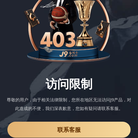
访问限制
尊敬的用户，由于相关法律限制，您所在地区无法访问J9产品，对
此造成的不便，我们深表歉意，您如有疑问请联系客服。
联系客服